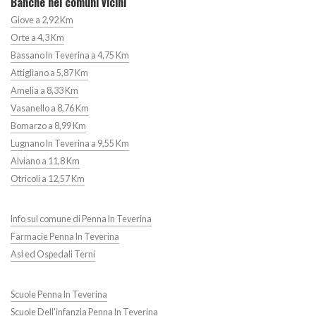
Banche nei comuni vicini
Giove a 2,92 Km
Orte a 4,3 Km
Bassano In Teverina a 4,75 Km
Attigliano a 5,87 Km
Amelia a 8,33 Km
Vasanello a 8,76 Km
Bomarzo a 8,99 Km
Lugnano In Teverina a 9,55 Km
Alviano a 11,8 Km
Otricoli a 12,57 Km
Info sul comune di Penna In Teverina
Farmacie Penna In Teverina
Asl ed Ospedali Terni
Scuole Penna In Teverina
Scuole Dell'infanzia Penna In Teverina