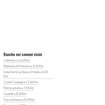
Banche nei comuni vicini
Colledara a 2,62 Km
Montorio Al Vomano a 4,31 Km
Isola Del Gran Sasso D'italia a 4,35
Km
Castel Castagna a 5,65 Km
Pietracamela a 7,91 Km
Castelli a 8,24 Km
Fano Adriano a 9,19 Km