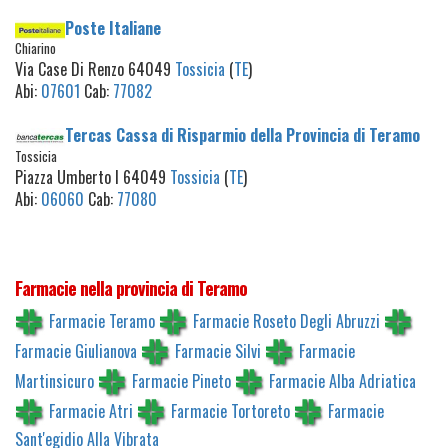
Poste Italiane
Chiarino
Via Case Di Renzo 64049
Tossicia
(
TE
)
Abi:
07601
Cab:
77082
Tercas Cassa di Risparmio della Provincia di Teramo
Tossicia
Piazza Umberto I 64049
Tossicia
(
TE
)
Abi:
06060
Cab:
77080
Farmacie nella provincia di Teramo
Farmacie Teramo
Farmacie Roseto Degli Abruzzi
Farmacie Giulianova
Farmacie Silvi
Farmacie
Martinsicuro
Farmacie Pineto
Farmacie Alba Adriatica
Farmacie Atri
Farmacie Tortoreto
Farmacie
Sant'egidio Alla Vibrata