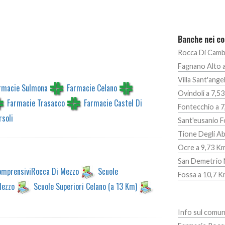
Banche nei co
Rocca Di Camb
Fagnano Alto 
Villa Sant'ange
rmacie Sulmona
Farmacie Celano
Ovindoli a 7,5
Farmacie Trasacco
Farmacie Castel Di
Fontecchio a 
rsoli
Sant'eusanio 
Tione Degli Ab
Ocre a 9,73 K
San Demetrio N
ComprensiviRocca Di Mezzo
Scuole
Fossa a 10,7 
Mezzo
Scuole Superiori Celano (a 13 Km)
Info sul comu