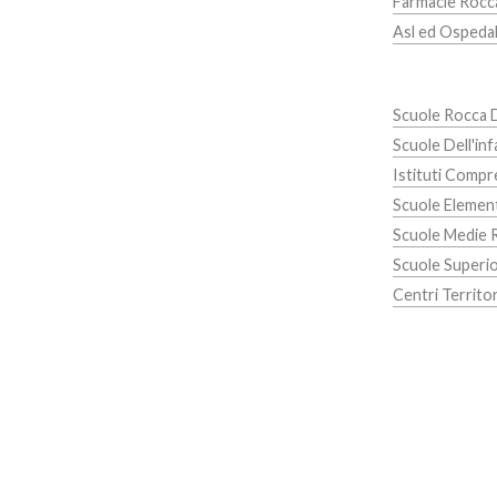
Farmacie Rocc
Asl ed Ospedali
Scuole Rocca 
Scuole Dell'in
Istituti Compr
Scuole Elemen
Scuole Medie 
Scuole Superio
Centri Territor