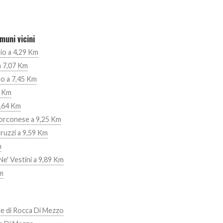
muni vicini
io a 4,29 Km
a 7,07 Km
lo a 7,45 Km
3 Km
7,64 Km
Forconese a 9,25 Km
ruzzi a 9,59 Km
m
e' Vestini a 9,89 Km
Km
ne di Rocca Di Mezzo