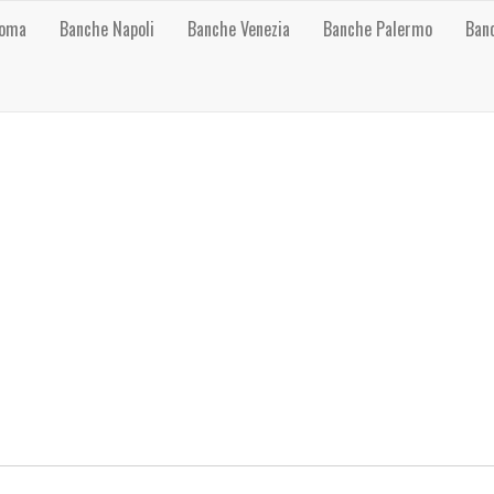
Roma
Banche Napoli
Banche Venezia
Banche Palermo
Ban